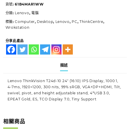
貨號:
61B4MAR1WW
分類:
Lenovo
,
電腦
標籤:
Computer
,
Desktop
,
Lenovo
,
PC
,
ThinkCentre
,
Wrokstation
分享此產品
描述
Lenovo ThinkVision T24d-10 24″ (16:10) IPS Display, 1000:1,
4-7ms, 1920×1200, 300 nits, 99% sRGB, VGA+DP+HDMI, Tilt,
swivel, pivot, and height adjustable stand, 4*USB 3.0,
EPEAT Gold, ES, TCO Display 7.0, Tiny Support
相關商品