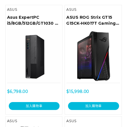
ASUS
ASUS
Asus ExpertPC
ASUS ROG Strix GT15
i5/8GB/512GB/GT1030 商
G15CK-HK017T Gaming
用桌上型電腦 D6414SFF-
Desktop
I59400003T
$
6,798.00
$
15,998.00
加入購物車
加入購物車
ASUS
ASUS