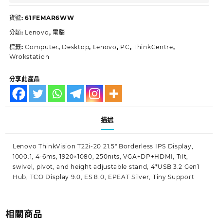
貨號:
61FEMAR6WW
分類:
Lenovo
,
電腦
標籤:
Computer
,
Desktop
,
Lenovo
,
PC
,
ThinkCentre
,
Wrokstation
分享此產品
描述
Lenovo ThinkVision T22i-20 21.5″ Borderless IPS Display,
1000:1, 4-6ms, 1920×1080, 250nits, VGA+DP+HDMI, Tilt,
swivel, pivot, and height adjustable stand, 4*USB 3.2 Gen1
Hub, TCO Display 9.0, ES 8.0, EPEAT Silver, Tiny Support
相關商品