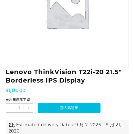
Lenovo ThinkVision T22i-20 21.5″
Borderless IPS Display
$
1,130.00
允許無庫存下單
-
+
加入購物車
Estimated delivery dates: 9 月 7, 2026 - 9 月 21,
2026