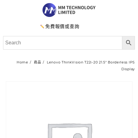
免費報價或查詢
Home
商品
Lenovo ThinkVision T22i-20 21.5″ Borderless IPS
Display