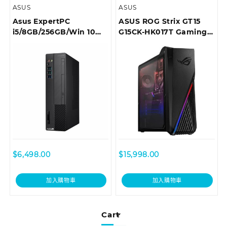
ASUS
ASUS
Asus ExpertPC
ASUS ROG Strix GT15
i5/8GB/256GB/Win 10
G15CK-HK017T Gaming
Pro 商用桌上型電腦
Desktop
D6414SFF-I59400036R
$
6,498.00
$
15,998.00
加入購物車
加入購物車
Cart