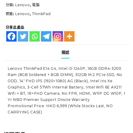
分類:
Lenovo
,
電腦
標籤:
Lenovo
,
ThinkPad
分享此產品
描述
Lenovo ThinkPad E14 G4, Intel i5-1240P, 16GB DDR4-3200
Ram (8GB Soldered + 8GB DIMM), 512GB M.2 PCIe SSD, No
ODD, 14″ FHD IPS (1920×1080) AG (Black), Intel Iris Xe
Graphics, 3-Cell 57Wh Internal Battery, Intel Wifi 6E AX211
Wifi + BT, IR+FHD Camera, No FPR, HDMI, W11P DG W10P, 1
Yr NBD Premier Support Onsite Warranty
Promotional Price: HKD 6,999 (While Stocks Last, NO
CARRYING CASE)