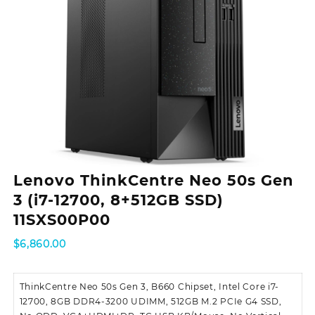
Lenovo ThinkCentre Neo 50s Gen
3 (i7-12700, 8+512GB SSD)
11SXS00P00
$
6,860.00
ThinkCentre Neo 50s Gen 3, B660 Chipset, Intel Core i7-
12700, 8GB DDR4-3200 UDIMM, 512GB M.2 PCIe G4 SSD,