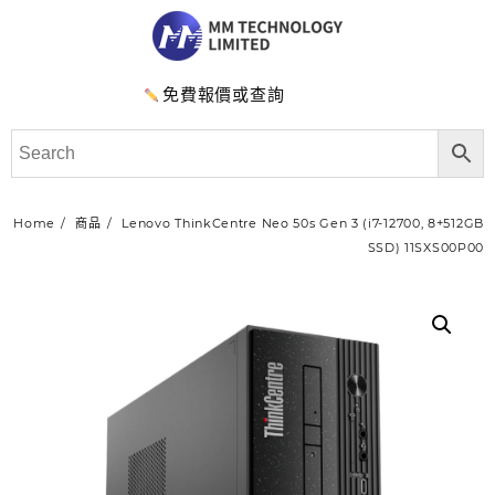
免費報價或查詢
Home
商品
Lenovo ThinkCentre Neo 50s Gen 3 (i7-12700, 8+512GB
SSD) 11SXS00P00