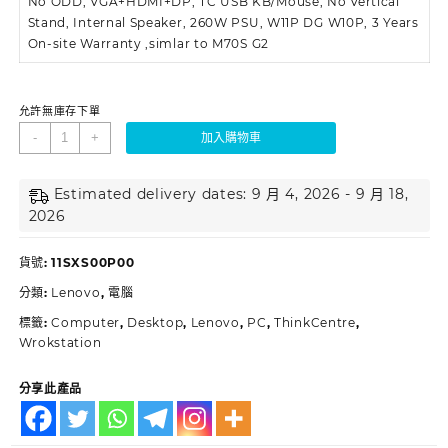
No ODD, VGA+HDMI+DP, TC USB KB/Mouse, No Vertical
Stand, Internal Speaker, 260W PSU, W11P DG W10P, 3 Years
On-site Warranty ,simlar to M70S G2
允許無庫存下單
-
+
加入購物車
Estimated delivery dates: 9 月 4, 2026 - 9 月 18,
2026
貨號:
11SXS00P00
分類:
Lenovo
,
電腦
標籤:
Computer
,
Desktop
,
Lenovo
,
PC
,
ThinkCentre
,
Wrokstation
分享此產品