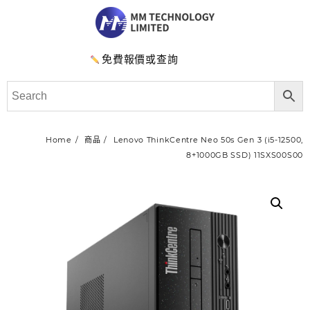
免費報價或查詢
Home
商品
Lenovo ThinkCentre Neo 50s Gen 3 (i5-12500,
8+1000GB SSD) 11SXS00S00