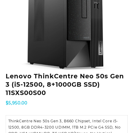
Lenovo ThinkCentre Neo 50s Gen
3 (i5-12500, 8+1000GB SSD)
11SXS00S00
$
5,950.00
ThinkCentre Neo 50s Gen 3, B660 Chipset, Intel Core i5-
12500, 8GB DDR4-3200 UDIMM, 1TB M.2 PCIe G4 SSD, No