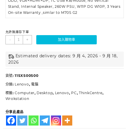
ODD, VGA+HDMI+DP, TC USB KB/Mouse, No Vertical
Stand, Internal Speaker, 260W PSU, W11P DG W10P, 3 Years
On-site Warranty ,simlar to M70S G2
允許無庫存下單
-
+
加入購物車
Estimated delivery dates: 9 月 4, 2026 - 9 月 18,
2026
貨號:
11SXS00S00
分類:
Lenovo
,
電腦
標籤:
Computer
,
Desktop
,
Lenovo
,
PC
,
ThinkCentre
,
Wrokstation
分享此產品