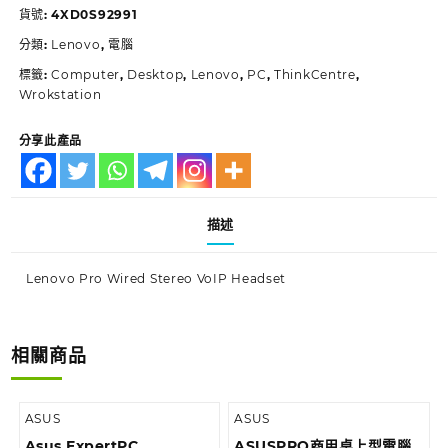
貨號:
4XD0S92991
分類:
Lenovo
,
電腦
標籤:
Computer
,
Desktop
,
Lenovo
,
PC
,
ThinkCentre
,
Wrokstation
分享此產品
描述
Lenovo Pro Wired Stereo VoIP Headset
相關商品
ASUS
ASUS
Asus ExpertPC
ASUSPRO商用桌上型電腦