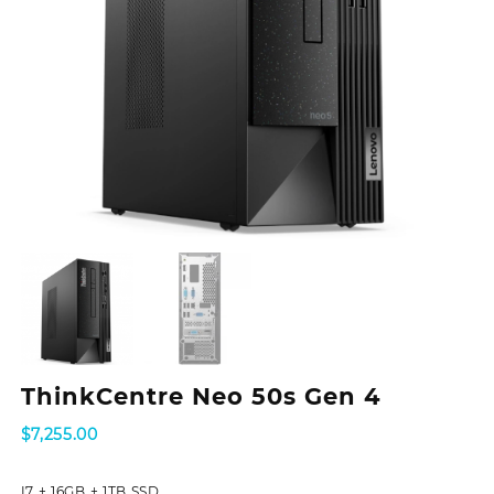
ThinkCentre Neo 50s Gen 4
$
7,255.00
I7 + 16GB + 1TB SSD