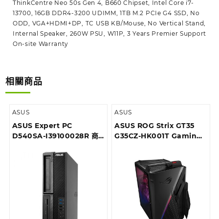
ThinkCentre Neo 50s Gen 4, B660 Chipset, Intel Core i7-
13700, 16GB DDR4-3200 UDIMM, 1TB M.2 PCIe G4 SSD, No
ODD, VGA+HDMI+DP, TC USB KB/Mouse, No Vertical Stand,
Internal Speaker, 260W PSU, W11P, 3 Years Premier Support
On-site Warranty
相關商品
ASUS
ASUS
ASUS Expert PC
ASUS ROG Strix GT35
D540SA-I39100028R 商
G35CZ-HK001T Gaming
用桌上型電腦
Desktop