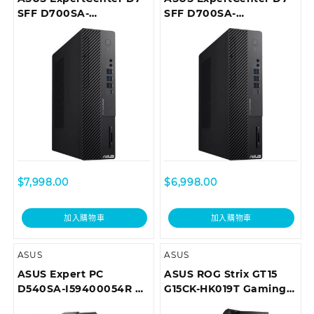
SFF D700SA-
SFF D700SA-
510500010T Desktop
510400035T Desktop
$
7,998.00
$
6,998.00
加入購物車
加入購物車
ASUS
ASUS
ASUS Expert PC
ASUS ROG Strix GT15
D540SA-I59400054R 商
G15CK-HK019T Gaming
用桌上型電腦
Desktop