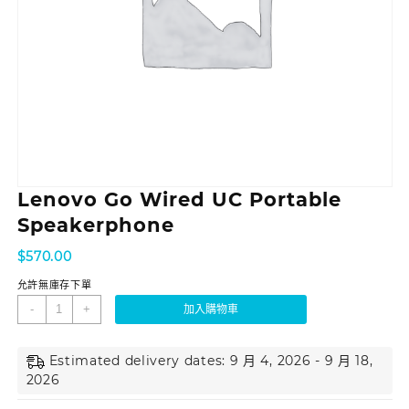
Lenovo Go Wired UC Portable
Speakerphone
$
570.00
允許無庫存下單
-
+
加入購物車
Estimated delivery dates: 9 月 4, 2026 - 9 月 18,
2026