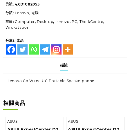
貨號:
4XD1C82055
分類:
Lenovo
,
電腦
標籤:
Computer
,
Desktop
,
Lenovo
,
PC
,
ThinkCentre
,
Wrokstation
分享此產品
描述
Lenovo Go Wired UC Portable Speakerphone
相關商品
ASUS
ASUS
ASUS ExpertCenter D7
ASUS ExpertCenter D7