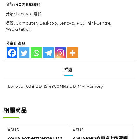
貨號:
4X71K53891
分類:
Lenovo
,
電腦
標籤:
Computer
,
Desktop
,
Lenovo
,
PC
,
ThinkCentre
,
Wrokstation
分享此產品
描述
Lenovo 16GB DDR5 4800MHz UDIMM Memory
相關商品
ASUS
ASUS
ASUS ExpertCenter D7
ASUSPRO商用桌上型電腦