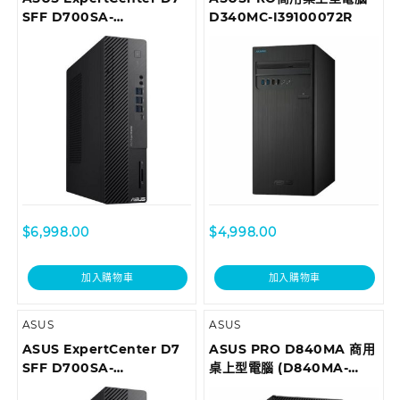
SFF D700SA-
D340MC-I39100072R
510400035T Desktop
$
6,998.00
$
4,998.00
加入購物車
加入購物車
ASUS
ASUS
ASUS ExpertCenter D7
ASUS PRO D840MA 商用
SFF D700SA-
桌上型電腦 (D840MA-
510500010T Desktop
I59500028R)