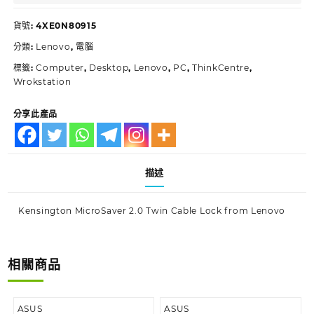
貨號:
4XE0N80915
分類:
Lenovo
,
電腦
標籤:
Computer
,
Desktop
,
Lenovo
,
PC
,
ThinkCentre
,
Wrokstation
分享此產品
描述
Kensington MicroSaver 2.0 Twin Cable Lock from Lenovo
相關商品
ASUS
ASUS