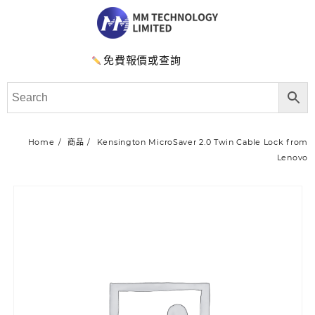
免費報價或查詢
Home
商品
Kensington MicroSaver 2.0 Twin Cable Lock from
Lenovo