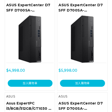
ASUS ExpertCenter D7
ASUS ExpertCenter D7
SFF D700SA-
SFF D700SA-
310100029T Desktop
510400052T Desktop
$
4,998.00
$
5,998.00
加入購物車
加入購物車
ASUS
ASUS
Asus ExpertPC
ASUS ExpertCenter D7
i5/8GB/512GB/GT1030 商
SFF D700SA-