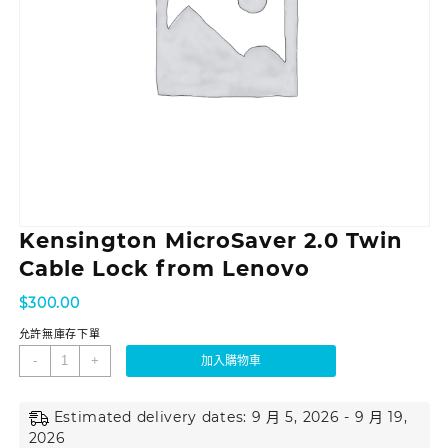
Kensington MicroSaver 2.0 Twin
Cable Lock from Lenovo
$
300.00
允許無庫存下單
-
+
加入購物車
Estimated delivery dates: 9 月 5, 2026 - 9 月 19,
2026