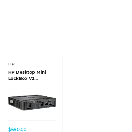
HP
HP Desktop Mini
LockBox V2
(3EJ57AA)
$
690.00