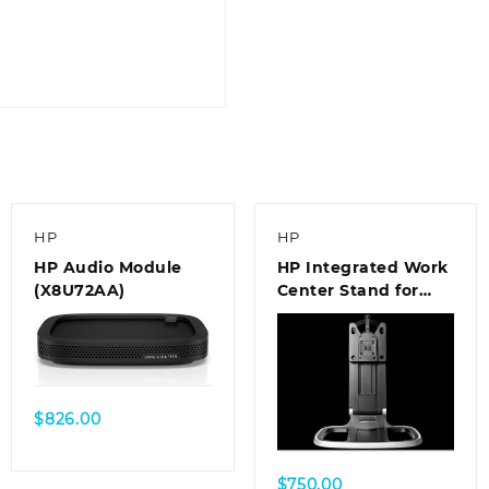
HP
HP
HP Audio Module
HP Integrated Work
(X8U72AA)
Center Stand for
Ultra Slim Desktop
and Thin Client
(E8H16AA)
$
826.00
$
750.00