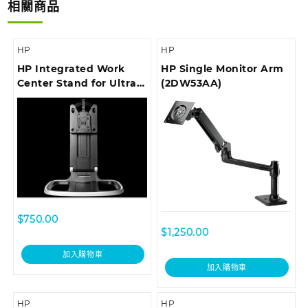
相關商品
HP
HP
HP Integrated Work
HP Single Monitor Arm
Center Stand for Ultra
(2DW53AA)
Slim Desktop and Thin
Client (E8H16AA)
$
750.00
$
1,250.00
加入購物車
加入購物車
HP
HP