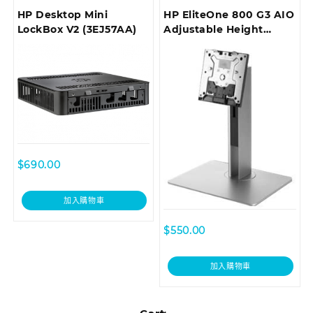
HP Desktop Mini
HP EliteOne 800 G3 AIO
LockBox V2 (3EJ57AA)
Adjustable Height
Stand Z9H66AA
$
690.00
加入購物車
$
550.00
加入購物車