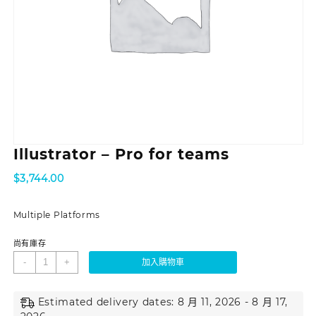
Illustrator – Pro for teams
$
3,744.00
Multiple Platforms
尚有庫存
-
+
加入購物車
Estimated delivery dates: 8 月 11, 2026 - 8 月 17,