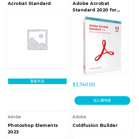
Acrobat Standard
Adobe Acrobat
Standard 2020 for
Windows Boxset – 中文
繁體
查看內容
$
3,740.00
加入購物車
Adobe
Adobe
Photoshop Elements
Coldfusion Builder
2023