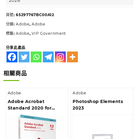
2026
貨號:
65297767BC00A12
分類:
Adobe
,
Adobe
標籤:
Adobe
,
VIP Government
分享此產品
相關商品
Adobe
Adobe
Adobe Acrobat
Photoshop Elements
Standard 2020 for
2023
Windows Boxset – 中文
繁體