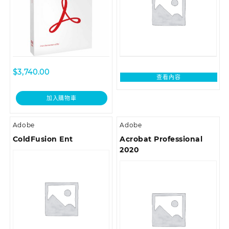
$
3,740.00
查看內容
加入購物車
Adobe
Adobe
ColdFusion Ent
Acrobat Professional
2020