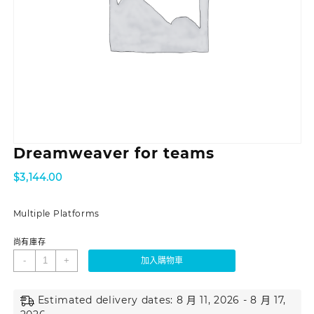
Dreamweaver for teams
$
3,144.00
Multiple Platforms
尚有庫存
-
+
加入購物車
Estimated delivery dates: 8 月 11, 2026 - 8 月 17,