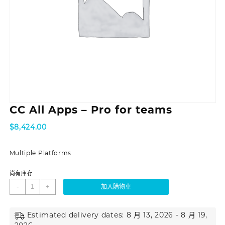
CC All Apps – Pro for teams
$
8,424.00
Multiple Platforms
尚有庫存
-
+
加入購物車
Estimated delivery dates: 8 月 13, 2026 - 8 月 19,