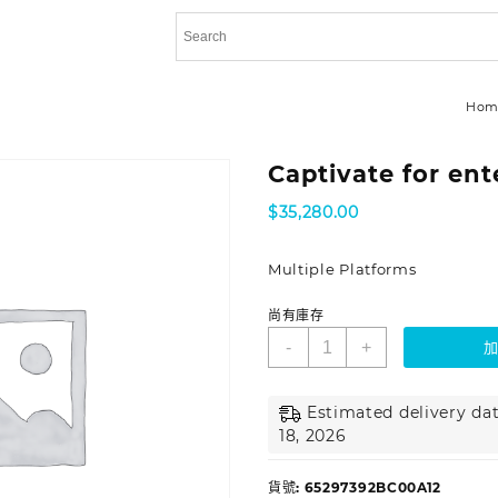
Hom
Captivate for ent
$
35,280.00
Multiple Platforms
尚有庫存
-
+
Estimated delivery dat
18, 2026
貨號:
65297392BC00A12