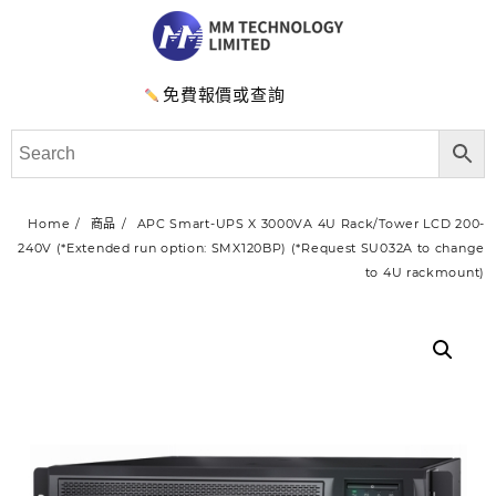
免費報價或查詢
Home
商品
APC Smart-UPS X 3000VA 4U Rack/Tower LCD 200-
240V (*Extended run option: SMX120BP) (*Request SU032A to change
to 4U rackmount)