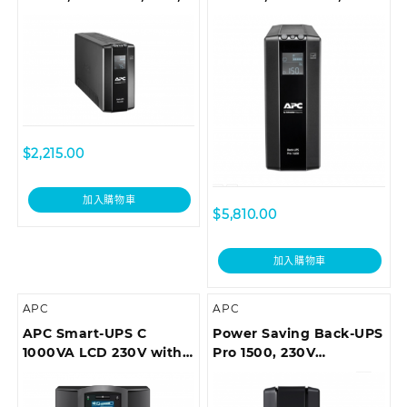
LCD Interface
LCD Interface
$
2,215.00
加入購物車
$
5,810.00
加入購物車
APC
APC
APC Smart-UPS C
Power Saving Back-UPS
1000VA LCD 230V with
Pro 1500, 230V
SmartConnect (can’t
(*Extended run options:
add network card)
BR24BPG)