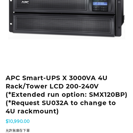
APC Smart-UPS X 3000VA 4U
Rack/Tower LCD 200-240V
(*Extended run option: SMX120BP)
(*Request SU032A to change to
4U rackmount)
$
10,990.00
允許無庫存下單