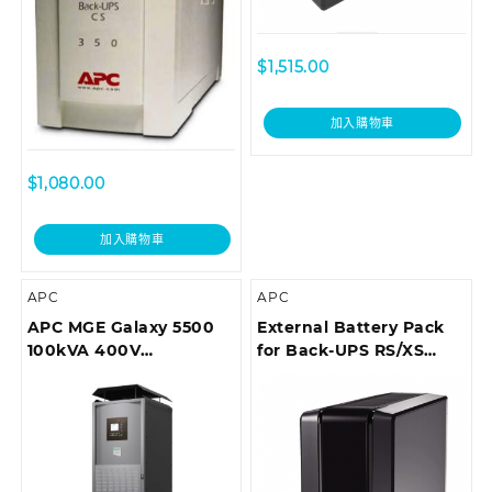
$
1,515.00
加入購物車
$
1,080.00
加入購物車
APC
APC
APC MGE Galaxy 5500
External Battery Pack
100kVA 400V
for Back-UPS RS/XS
Integrated Parallel UPS
1500VA (*For BR1500GI
only)