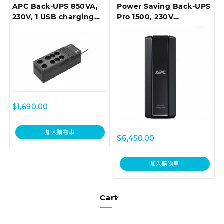
APC Back-UPS 850VA,
Power Saving Back-UPS
230V, 1 USB charging
Pro 1500, 230V
port
(*Extended run options:
BR24BPG)
$
1,690.00
加入購物車
$
6,450.00
加入購物車
Cart