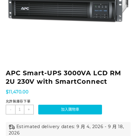
APC Smart-UPS 3000VA LCD RM
2U 230V with SmartConnect
$
11,470.00
允許無庫存下單
-
+
加入購物車
Estimated delivery dates: 9 月 4, 2026 - 9 月 18,
2026