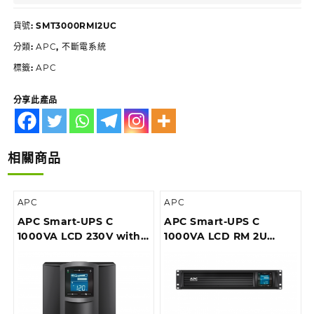
貨號:
SMT3000RMI2UC
分類:
APC
,
不斷電系統
標籤:
APC
分享此產品
相關商品
APC
APC
APC Smart-UPS C
APC Smart-UPS C
1000VA LCD 230V with
1000VA LCD RM 2U
SmartConnect (can’t
230V with
add network card)
SmartConnect (can’t
add network card)