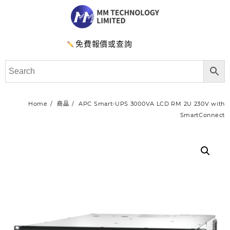
免費報價或查詢
Home
商品
APC Smart-UPS 3000VA LCD RM 2U 230V with
SmartConnect