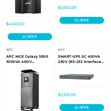
$
5,060.00
加入購物車
$
4,240.00
加入購物車
APC
APC
APC MGE Galaxy 5500
SMART-UPS SC 450VA
100kVA 400V
230V (RS-232 interface),
Integrated Parallel UPS
1U Rackmount
$
3,325.00
加入購物車