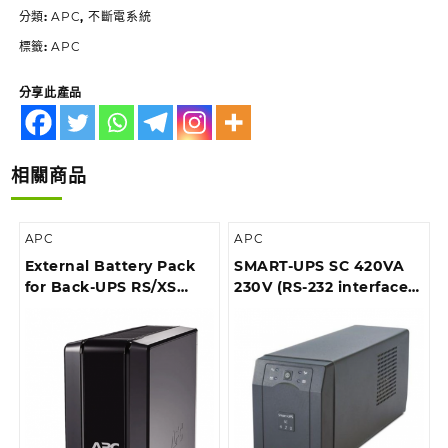
分類:
APC
,
不斷電系統
標籤:
APC
分享此產品
相關商品
APC
APC
External Battery Pack
SMART-UPS SC 420VA
for Back-UPS RS/XS
230V (RS-232 interface),
1500VA (*For BR1500GI
Tower
only)