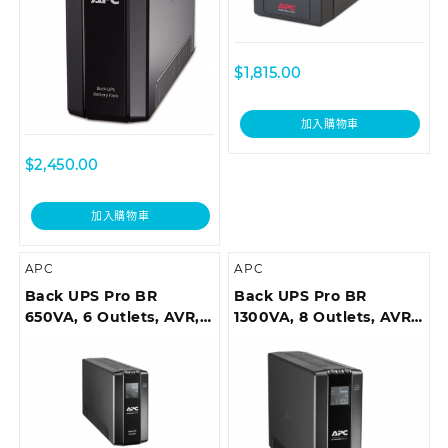
$
1,815.00
加入購物車
$
2,450.00
加入購物車
APC
APC
Back UPS Pro BR
Back UPS Pro BR
650VA, 6 Outlets, AVR,
1300VA, 8 Outlets, AVR,
LCD Interface
LCD Interface