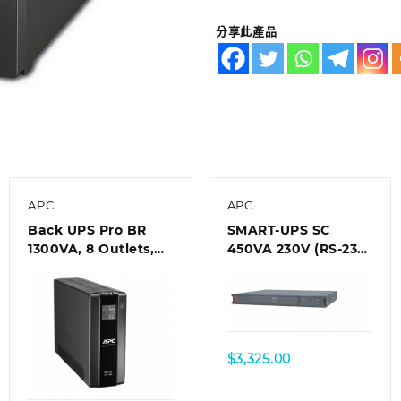
分享此產品
APC
APC
Back UPS Pro BR
SMART-UPS SC
1300VA, 8 Outlets,
450VA 230V (RS-232
AVR, LCD Interface
interface), 1U
Rackmount
$
3,325.00