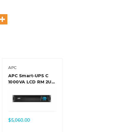
APC
APC Smart-UPS C
1000VA LCD RM 2U
230V with
SmartConnect (can’t
add network card)
$
5,060.00