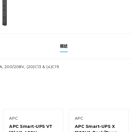
描述
A, 200/208V, (20)C13 & (4)C19
APC
APC
APC Smart-UPS VT
APC Smart-UPS X