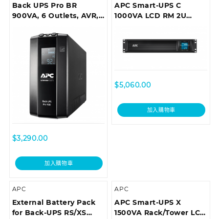
Back UPS Pro BR
APC Smart-UPS C
900VA, 6 Outlets, AVR,
1000VA LCD RM 2U
LCD Interface
230V with
SmartConnect (can’t
add network card)
$
5,060.00
加入購物車
$
3,290.00
加入購物車
APC
APC
External Battery Pack
APC Smart-UPS X
for Back-UPS RS/XS
1500VA Rack/Tower LCD