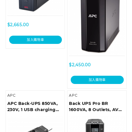
$
2,665.00
加入購物車
$
2,450.00
加入購物車
APC
APC
APC Back-UPS 850VA,
Back UPS Pro BR
230V, 1 USB charging
1600VA, 8 Outlets, AVR,
port
LCD Interface