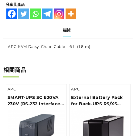
分享此產品
描述
APC KVM Daisy-Chain Cable – 6 ft (1.8 m)
相關商品
APC
APC
SMART-UPS SC 620VA
External Battery Pack
230V (RS-232 interface),
for Back-UPS RS/XS
Tower
1500VA (*For BR1500GI
only)