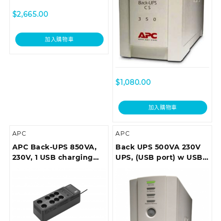
$
2,665.00
加入購物車
$
1,080.00
加入購物車
APC
APC
APC Back-UPS 850VA,
Back UPS 500VA 230V
230V, 1 USB charging
UPS, (USB port) w USB
port
cable