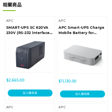
相關商品
APC
APC
SMART-UPS SC 620VA
APC Smart-UPS Charge
230V (RS-232 interface),
Mobile Battery for
Tower
Microsoft Surface Hub 2
$
2,665.00
$
11,130.00
加入購物車
加入購物車
APC
APC