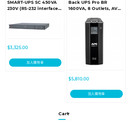
SMART-UPS SC 450VA
Back UPS Pro BR
230V (RS-232 interface),
1600VA, 8 Outlets, AVR,
1U Rackmount
LCD Interface
$
3,325.00
加入購物車
$
5,810.00
加入購物車
Cart