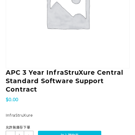
APC 3 Year InfraStruXure Central
Standard Software Support
Contract
$
0.00
InfraStruXure
允許無庫存下單