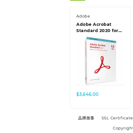
Adobe
Adobe Acrobat
Standard 2020 for
Windows (AOO
License) – 中文繁體
$
3,646.00
品牌故事
SSL Certificate
Copyrigh