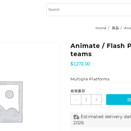
Home
商品
Ani
Animate / Flash P
teams
$
1,272.00
Multiple Platforms
尚有庫存
-
+
Estimated delivery date
2026