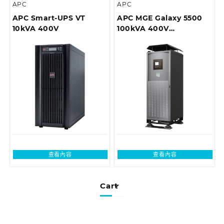
APC
APC
APC Smart-UPS VT
APC MGE Galaxy 5500
10kVA 400V
100kVA 400V
Integrated Parallel UPS
查看內容
查看內容
Cart