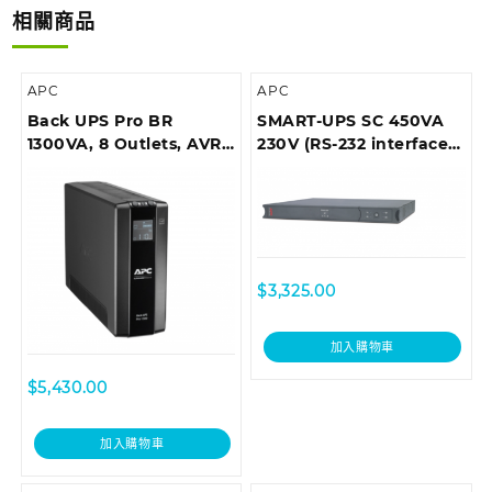
相關商品
APC
APC
Back UPS Pro BR
SMART-UPS SC 450VA
1300VA, 8 Outlets, AVR,
230V (RS-232 interface),
LCD Interface
1U Rackmount
$
3,325.00
加入購物車
$
5,430.00
加入購物車