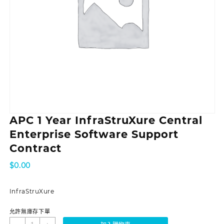
APC 1 Year InfraStruXure Central
Enterprise Software Support
Contract
$
0.00
InfraStruXure
允許無庫存下單