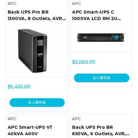
APC
APC
Back UPS Pro BR
APC Smart-UPS C
1300VA, 8 Outlets, AVR,
1000VA LCD RM 2U
LCD Interface
230V with
SmartConnect (can’t
add network card)
$
5,060.00
加入購物車
$
5,430.00
加入購物車
APC
APC
APC Smart-UPS VT
Back UPS Pro BR
40kVA 400V
650VA, 6 Outlets, AVR,