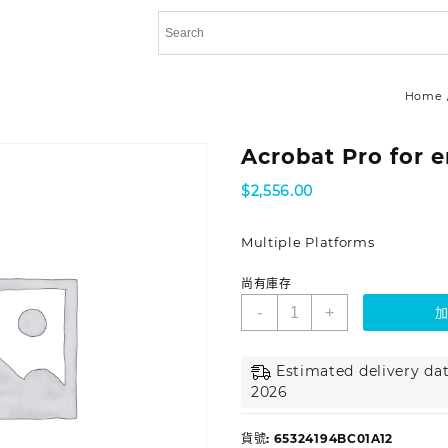
Home
Acrobat Pro for e
$
2,556.00
Multiple Platforms
尚有庫存
-
+
Estimated delivery date
2026
貨號:
65324194BC01A12