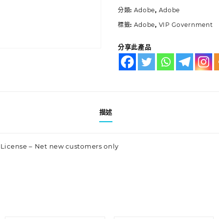
分類:
Adobe
,
Adobe
標籤:
Adobe
,
VIP Government
分享此產品
描述
d License – Net new customers only