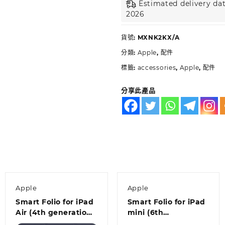
Estimated delivery dat
2026
貨號:
MXNK2KX/A
分類:
Apple
,
配件
標籤:
accessories
,
Apple
,
配件
分享此產品
Apple
Apple
Smart Folio for iPad
Smart Folio for iPad
Air (4th generation)
mini (6th
– Deep Navy
generation) – Dark