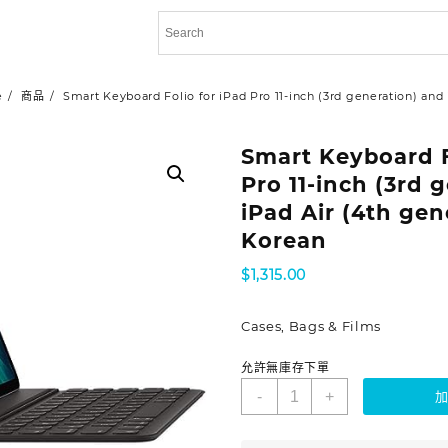
e
商品
Smart Keyboard Folio for iPad Pro 11-inch (3rd generation) and
Smart Keyboard F
Pro 11-inch (3rd 
iPad Air (4th gen
Korean
$
1,315.00
Cases, Bags & Films
允許無庫存下單
-
+