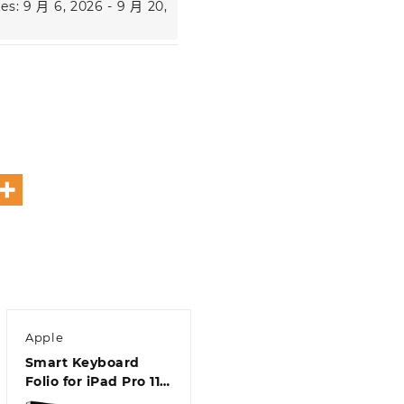
es: 9 月 6, 2026 - 9 月 20,
Apple
Smart Keyboard
Folio for iPad Pro 11-
inch (3rd