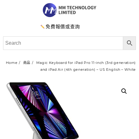
免費報價或查詢
Home
商品
Magic Keyboard for iPad Pro 11-inch (3rd generation)
and iPad Air (4th generation) – US English – White