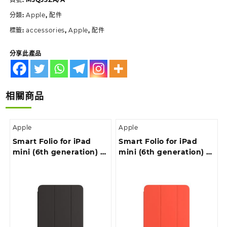
分類:
Apple
,
配件
標籤:
accessories
,
Apple
,
配件
分享此產品
相關商品
Apple
Apple
Smart Folio for iPad
Smart Folio for iPad
mini (6th generation) –
mini (6th generation) –
Black
Electric Orange