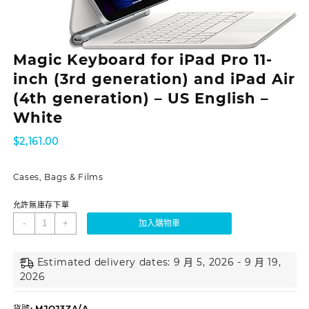
Magic Keyboard for iPad Pro 11-
inch (3rd generation) and iPad Air
(4th generation) – US English –
White
$
2,161.00
Cases, Bags & Films
允許無庫存下單
-
+
加入購物車
Estimated delivery dates: 9 月 5, 2026 - 9 月 19,
2026
貨號:
MJQJ3ZA/A