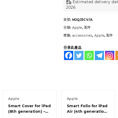
Estimated delivery dat
2026
貨號:
MJQJ3CV/A
分類:
Apple
,
配件
標籤:
accessories
,
Apple
,
配件
分享此產品
Apple
Apple
Smart Cover for iPad
Smart Folio for iPad
(8th generation) –
Air (4th generation)
Surf Blue
– White