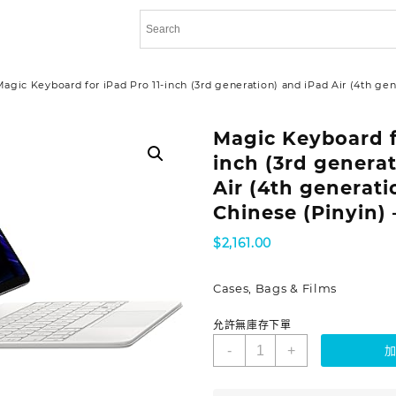
agic Keyboard for iPad Pro 11-inch (3rd generation) and iPad Air (4th gen
Magic Keyboard fo
inch (3rd genera
Air (4th generati
Chinese (Pinyin)
$
2,161.00
Cases, Bags & Films
允許無庫存下單
-
+