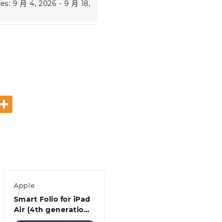
es: 9 月 4, 2026 - 9 月 18,
Apple
Smart Folio for iPad
Air (4th generation)
– Deep Navy