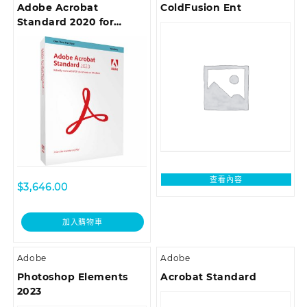
Adobe Acrobat
ColdFusion Ent
Standard 2020 for
Windows (AOO License)
– 中文繁體
查看內容
$
3,646.00
加入購物車
Adobe
Adobe
Photoshop Elements
Acrobat Standard
2023