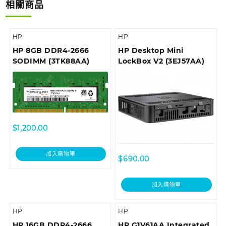
相關商品
HP
HP
HP 8GB DDR4-2666
HP Desktop Mini
SODIMM (3TK88AA)
LockBox V2 (3EJ57AA)
$
1,200.00
加入購物車
$
690.00
加入購物車
HP
HP
HP 16GB DDR4-2666
HP G1V61AA Integrated