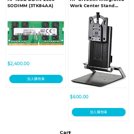
SODIMM (3TK84AA)
Work Center Stand
Mini/Thin Clients,
Monitor/Desktop Stand,
17″-24″
$
2,400.00
加入購物車
$
600.00
加入購物車
Cart