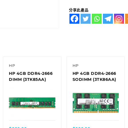
分享此產品
HP
HP
HP 4GB DDR4-2666
HP 4GB DDR4-2666
DIMM (3TK85AA)
SODIMM (3TK86AA)