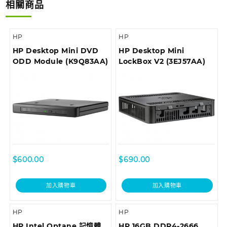
相關商品
HP
HP
HP Desktop Mini DVD
HP Desktop Mini
ODD Module (K9Q83AA)
LockBox V2 (3EJ57AA)
$
600.00
$
690.00
加入購物車
加入購物車
HP
HP
HP Intel Optane 記憶體
HP 16GB DDR4-2666