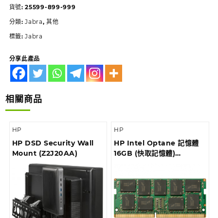
貨號:
25599-899-999
分類:
Jabra
,
其他
標籤:
Jabra
分享此產品
相關商品
HP
HP
HP DSD Security Wall
HP Intel Optane 記憶體
Mount (Z2J20AA)
16GB (快取記憶體)
(1WV97AA)