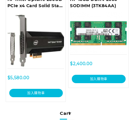
PCIe x4 Card Solid State
SODIMM (3TK84AA)
Drive (4RV33AA)
$
2,400.00
$
5,580.00
加入購物車
加入購物車
Cart