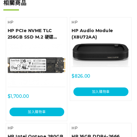
相關商品
HP
HP
HP PCIe NVME TLC
HP Audio Module
256GB SSD M.2 硬碟
(X8U72AA)
(1CA51AA)
$
826.00
加入購物車
$
1,700.00
加入購物車
HP
HP
HP Intel Optane 280GB
HP 16GB DDR4-2666