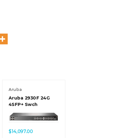
Aruba
Aruba 2930F 24G
4SFP+ Swch
$
14,097.00