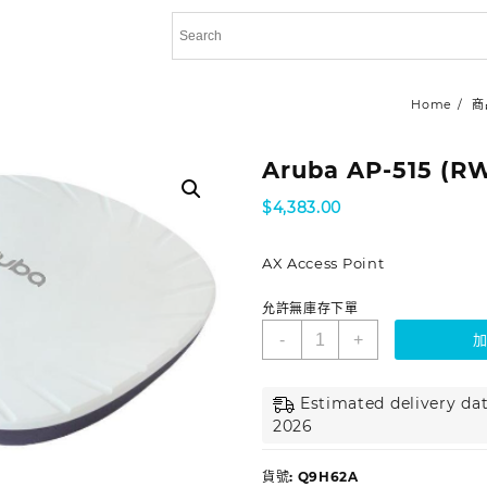
Home
商
Aruba AP-515 (RW
$
4,383.00
AX Access Point
允許無庫存下單
-
+
Estimated delivery dat
2026
貨號:
Q9H62A