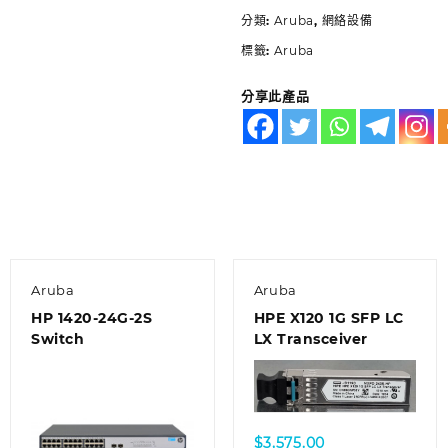
分類:
Aruba
,
網絡設備
標籤:
Aruba
分享此產品
Aruba
Aruba
HP 1420-24G-2S
HPE X120 1G SFP LC
Switch
LX Transceiver
$
3,575.00