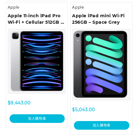
Apple
Apple
Apple 11-inch iPad Pro
Apple iPad mini Wi-Fi
Wi-Fi + Cellular 512GB –
256GB – Space Grey
Silver
$
9,443.00
$
5,043.00
加入購物車
加入購物車