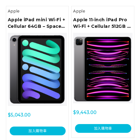
Apple
Apple
Apple iPad mini Wi-Fi +
Apple 11-inch iPad Pro
Cellular 64GB – Space
Wi-Fi + Cellular 512GB –
Grey
Space Grey
$
9,443.00
$
5,043.00
加入購物車
加入購物車