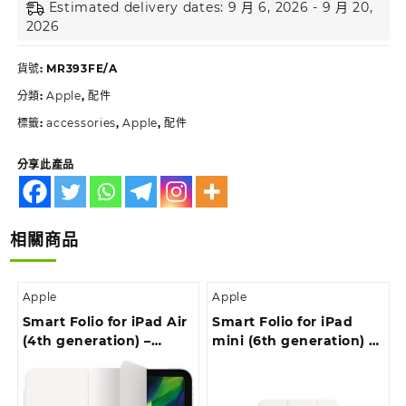
Estimated delivery dates: 9 月 6, 2026 - 9 月 20,
2026
貨號:
MR393FE/A
分類:
Apple
,
配件
標籤:
accessories
,
Apple
,
配件
分享此產品
相關商品
Apple
Apple
Smart Folio for iPad Air
Smart Folio for iPad
(4th generation) –
mini (6th generation) –
White
White