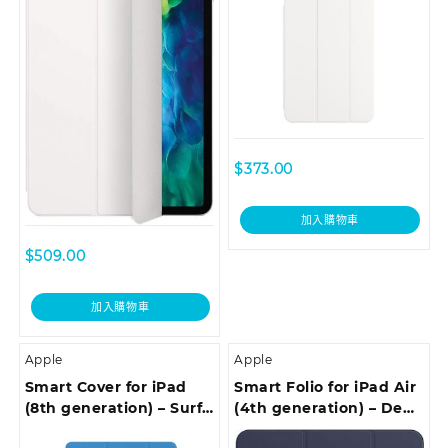
$
373.00
加入購物車
$
509.00
加入購物車
Apple
Apple
Smart Cover for iPad
Smart Folio for iPad Air
(8th generation) – Surf
(4th generation) – Deep
Blue
Navy