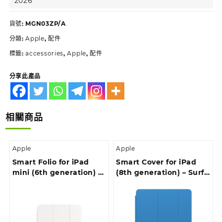
2026
貨號:
MGN03ZP/A
分類:
Apple
,
配件
標籤:
accessories
,
Apple
,
配件
分享此產品
相關商品
Apple
Apple
Smart Folio for iPad
Smart Cover for iPad
mini (6th generation) –
(8th generation) – Surf
White
Blue