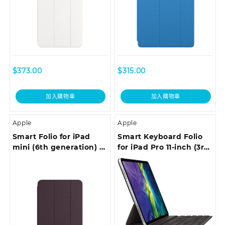
$
373.00
$
315.00
加入購物車
加入購物車
Apple
Apple
Smart Folio for iPad
Smart Keyboard Folio
mini (6th generation) –
for iPad Pro 11-inch (3rd
Dark Cherry
generation) and iPad
Air (4th generation) —
Chinese (Pinyin)