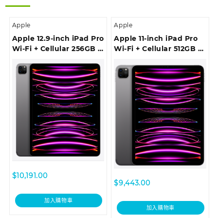
Apple
Apple
Apple 12.9-inch iPad Pro
Apple 11-inch iPad Pro
Wi‑Fi + Cellular 256GB –
Wi-Fi + Cellular 512GB –
Space Grey
Space Grey
$
10,191.00
$
9,443.00
加入購物車
加入購物車