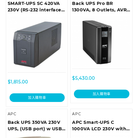
SMART-UPS SC 420VA
Back UPS Pro BR
230V (RS-232 interface),
1300VA, 8 Outlets, AVR,
Tower
LCD Interface
$
5,430.00
$
1,815.00
加入購物車
加入購物車
APC
APC
Back UPS 350VA 230V
APC Smart-UPS C
UPS, (USB port) w USB
1000VA LCD 230V with
cable
SmartConnect (can’t