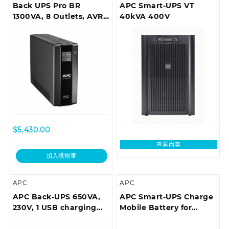
Back UPS Pro BR
APC Smart-UPS VT
1300VA, 8 Outlets, AVR,
40kVA 400V
LCD Interface
$
5,430.00
查看內容
加入購物車
APC
APC
APC Back-UPS 650VA,
APC Smart-UPS Charge
230V, 1 USB charging
Mobile Battery for
port
Microsoft Surface Hub 2