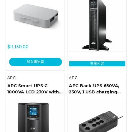
$
11,130.00
加入購物車
查看內容
APC
APC
APC Smart-UPS C
APC Back-UPS 650VA,
1000VA LCD 230V with
230V, 1 USB charging
SmartConnect (can’t
port
add network card)