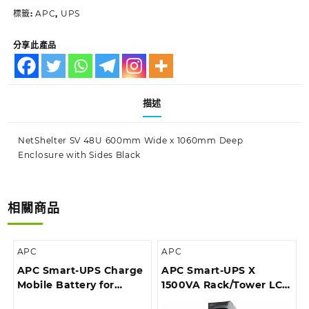
標籤:
APC
,
UPS
分享此產品
描述
NetShelter SV 48U 600mm Wide x 1060mm Deep
Enclosure with Sides Black
相關商品
APC
APC
APC Smart-UPS Charge
APC Smart-UPS X
Mobile Battery for
1500VA Rack/Tower LCD
Microsoft Surface Hub 2
230V