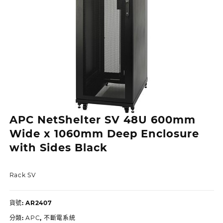
APC NetShelter SV 48U 600mm
Wide x 1060mm Deep Enclosure
with Sides Black
Rack SV
貨號:
AR2407
分類:
APC
,
不斷電系統