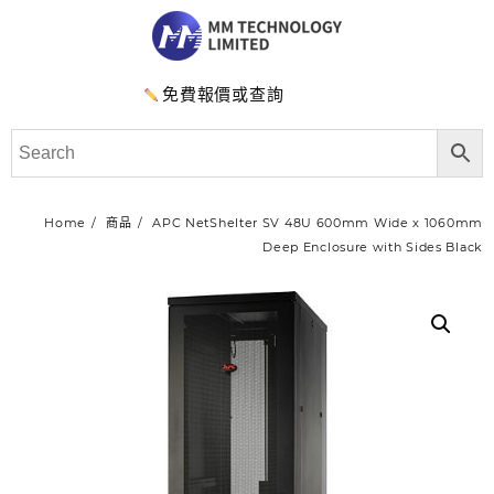
免費報價或查詢
Home
商品
APC NetShelter SV 48U 600mm Wide x 1060mm
Deep Enclosure with Sides Black