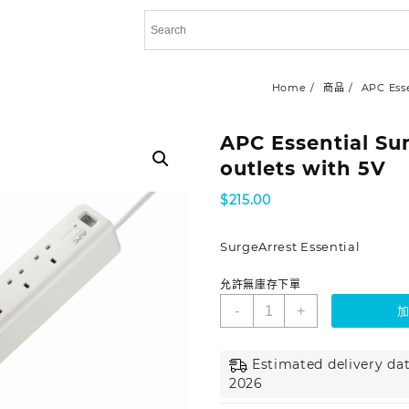
Home
商品
APC Esse
APC Essential Su
outlets with 5V
$
215.00
SurgeArrest Essential
允許無庫存下單
-
+
Estimated delivery dat
2026