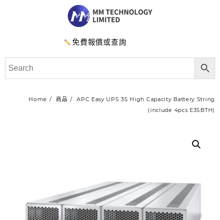
免費報價或查詢
Home
商品
APC Easy UPS 3S High Capacity Battery String
(include 4pcs E3SBTH)