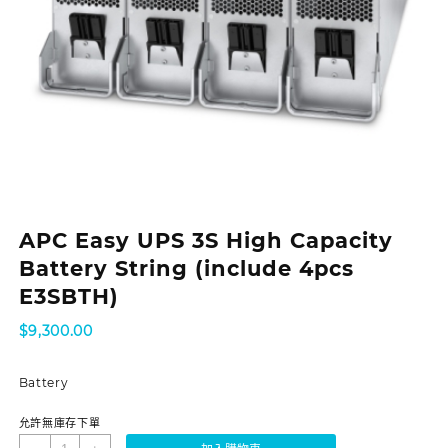
APC Easy UPS 3S High Capacity
Battery String (include 4pcs
E3SBTH)
$
9,300.00
Battery
允許無庫存下單