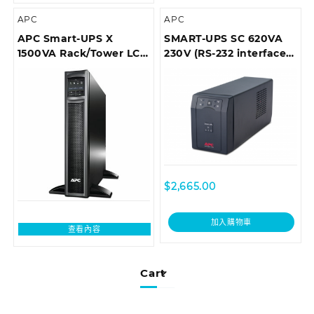
APC
APC
APC Smart-UPS X
SMART-UPS SC 620VA
1500VA Rack/Tower LCD
230V (RS-232 interface),
230V
Tower
$
2,665.00
加入購物車
查看內容
Cart