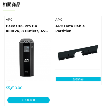
相關商品
APC
APC
Back UPS Pro BR
APC Data Cable
1600VA, 8 Outlets, AVR,
Partition
LCD Interface
查看內容
$
5,810.00
加入購物車